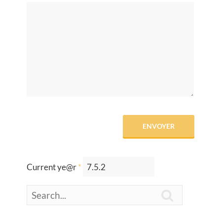
Current ye@r
*
